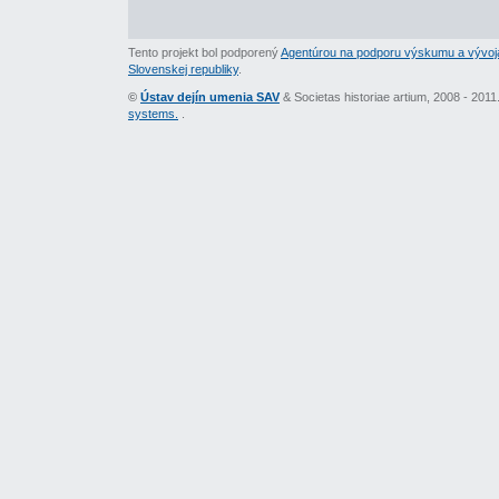
Tento projekt bol podporený
Agentúrou na podporu výskumu a vývoj
Slovenskej republiky
.
©
Ústav dejín umenia SAV
& Societas historiae artium, 2008 - 201
systems.
.