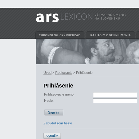
Úvod
>
Registrácia
> Prihlásenie
Prihlásenie
Prihlasovacie meno:
Heslo:
Zabudol som heslo