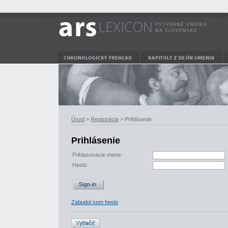
Úvod
>
Registrácia
> Prihlásenie
Prihlásenie
Prihlasovacie meno:
Heslo:
Zabudol som heslo