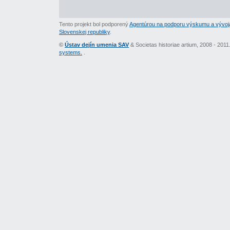
Tento projekt bol podporený
Agentúrou na podporu výskumu a vývoj
Slovenskej republiky
.
©
Ústav dejín umenia SAV
& Societas historiae artium, 2008 - 201
systems.
.