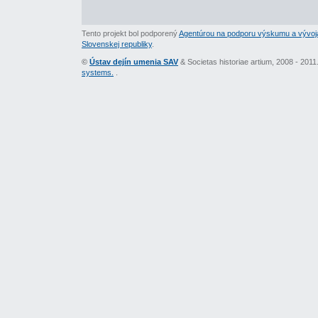
Tento projekt bol podporený
Agentúrou na podporu výskumu a vývoj
Slovenskej republiky
.
©
Ústav dejín umenia SAV
& Societas historiae artium, 2008 - 201
systems.
.