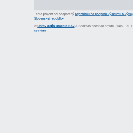
Tento projekt bol podporený
Agentúrou na podporu výskumu a vývoj
Slovenskej republiky
.
©
Ústav dejín umenia SAV
& Societas historiae artium, 2008 - 201
systems.
.