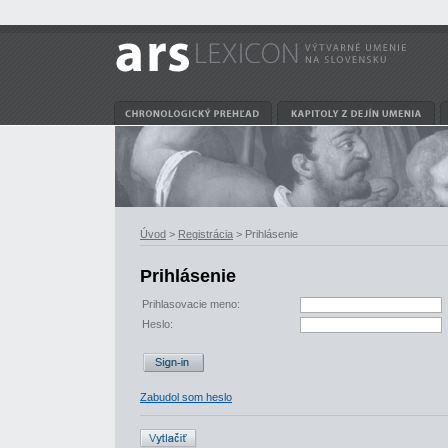
Úvod
>
Registrácia
> Prihlásenie
Prihlásenie
Prihlasovacie meno:
Heslo:
Zabudol som heslo