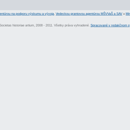
entúrou na podporu výskumu a vývoja
,
Vedeckou grantovou agentúrou MŠVVaŠ a SAV
a
Min
Societas historiae artium, 2008 - 2011. Všetky práva vyhradené.
Spracované v redakčnom sy