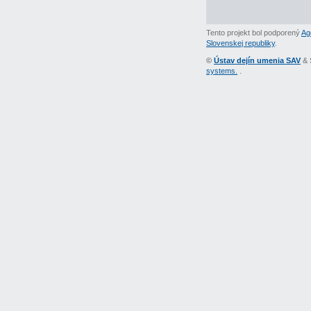
Tento projekt bol podporený
Ag
Slovenskej republiky
.
©
Ústav dejín umenia SAV
& 
systems.
.