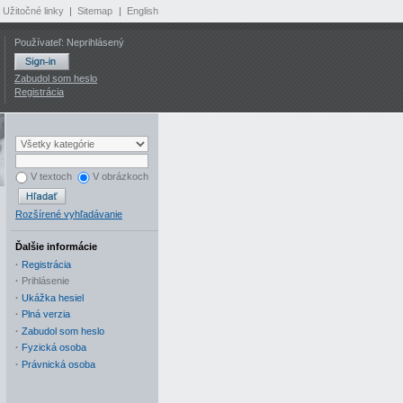
Užitočné linky
|
Sitemap
|
English
Používateľ: Neprihlásený
Zabudol som heslo
Registrácia
V textoch
V obrázkoch
Rozšírené vyhľadávanie
Ďalšie informácie
·
Registrácia
·
Prihlásenie
·
Ukážka hesiel
·
Plná verzia
·
Zabudol som heslo
·
Fyzická osoba
·
Právnická osoba