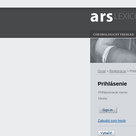
Úvod
>
Registrácia
> Prih
Prihlásenie
Prihlasovacie meno:
Heslo:
Zabudol som heslo