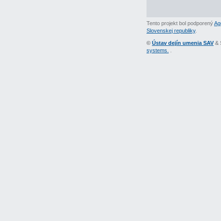
Tento projekt bol podporený
Ag
Slovenskej republiky
.
©
Ústav dejín umenia SAV
& 
systems.
.