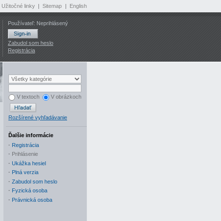
Užitočné linky
|
Sitemap
|
English
Používateľ: Neprihlásený
Zabudol som heslo
Registrácia
V textoch
V obrázkoch
Rozšírené vyhľadávanie
Ďalšie informácie
·
Registrácia
·
Prihlásenie
·
Ukážka hesiel
·
Plná verzia
·
Zabudol som heslo
·
Fyzická osoba
·
Právnická osoba