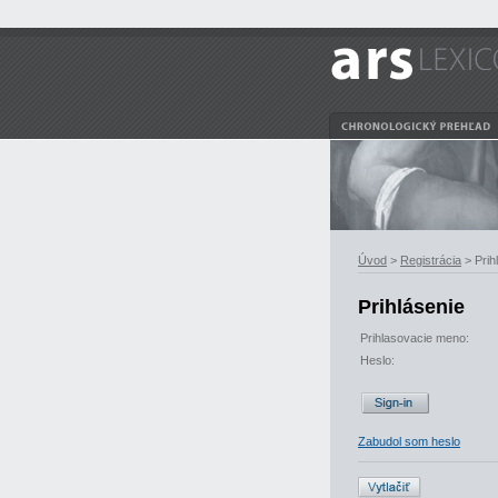
Úvod
>
Registrácia
> Prih
Prihlásenie
Prihlasovacie meno:
Heslo:
Zabudol som heslo