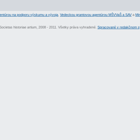
entúrou na podporu výskumu a vývoja
,
Vedeckou grantovou agentúrou MŠVVaŠ a SAV
a
Min
Societas historiae artium, 2008 - 2011. Všetky práva vyhradené.
Spracované v redakčnom sy