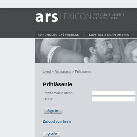
Úvod
>
Registrácia
> Prihlásenie
Prihlásenie
Prihlasovacie meno:
Heslo:
Zabudol som heslo