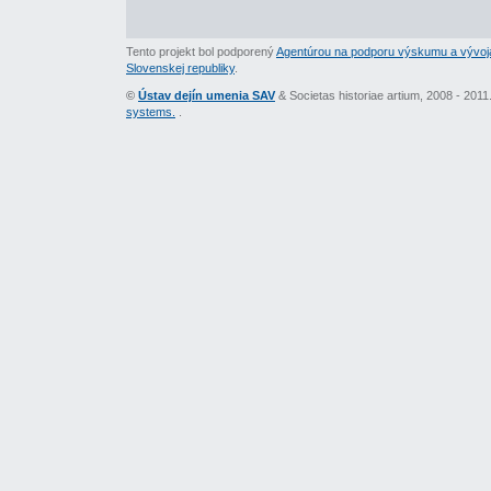
Tento projekt bol podporený
Agentúrou na podporu výskumu a vývoj
Slovenskej republiky
.
©
Ústav dejín umenia SAV
& Societas historiae artium, 2008 - 201
systems.
.