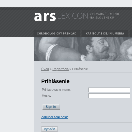
Úvod
>
Registrácia
> Prihlásenie
Prihlásenie
Prihlasovacie meno:
Heslo:
Zabudol som heslo