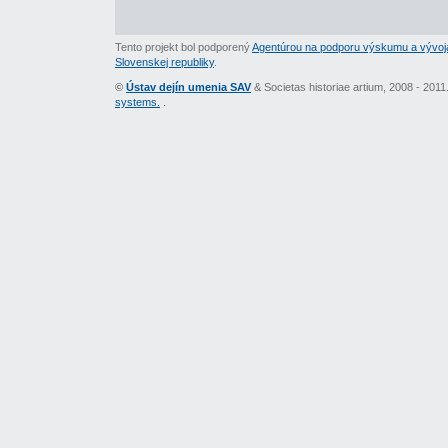
Tento projekt bol podporený
Agentúrou na podporu výskumu a vývoj
Slovenskej republiky
.
©
Ústav dejín umenia SAV
& Societas historiae artium, 2008 - 201
systems.
.