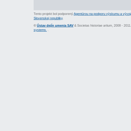
Tento projekt bol podporený
Agentúrou na podporu výskumu a vývoj
Slovenskej republiky
.
©
Ústav dejín umenia SAV
& Societas historiae artium, 2008 - 201
systems.
.