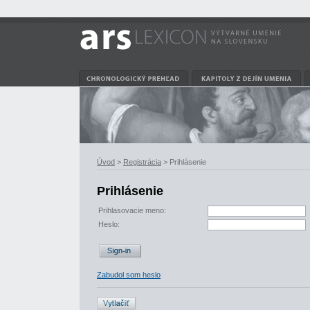
Úvod
>
Registrácia
> Prihlásenie
Prihlásenie
Prihlasovacie meno:
Heslo:
Zabudol som heslo