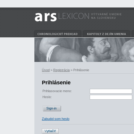
Úvod
>
Registrácia
> Prihlásenie
Prihlásenie
Prihlasovacie meno:
Heslo:
Zabudol som heslo