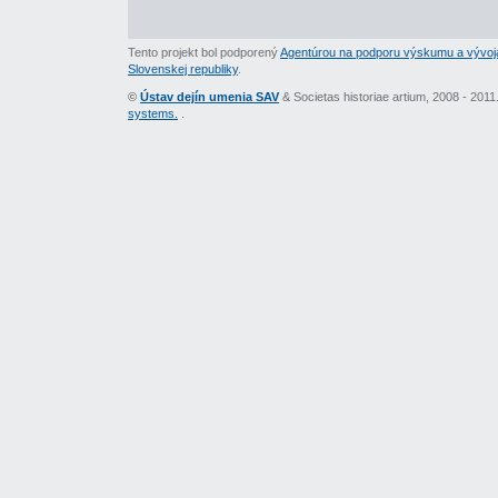
Tento projekt bol podporený
Agentúrou na podporu výskumu a vývoj
Slovenskej republiky
.
©
Ústav dejín umenia SAV
& Societas historiae artium, 2008 - 201
systems.
.