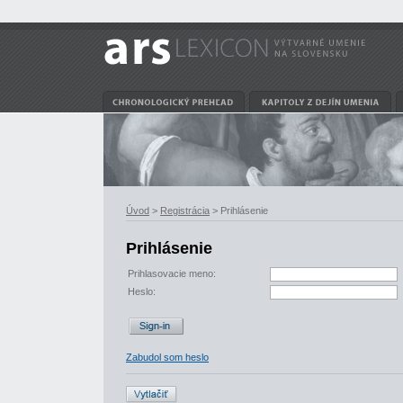
Úvod
>
Registrácia
> Prihlásenie
Prihlásenie
Prihlasovacie meno:
Heslo:
Zabudol som heslo