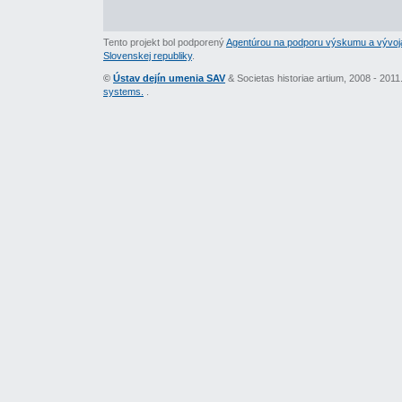
Tento projekt bol podporený
Agentúrou na podporu výskumu a vývoj
Slovenskej republiky
.
©
Ústav dejín umenia SAV
& Societas historiae artium, 2008 - 201
systems.
.