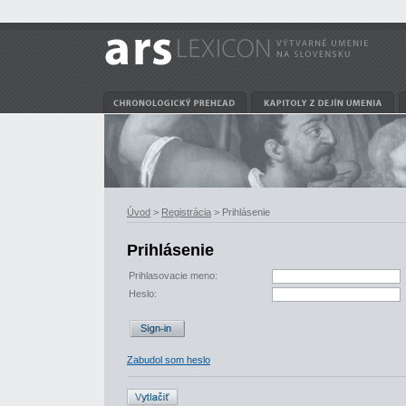
Úvod
>
Registrácia
> Prihlásenie
Prihlásenie
Prihlasovacie meno:
Heslo:
Zabudol som heslo