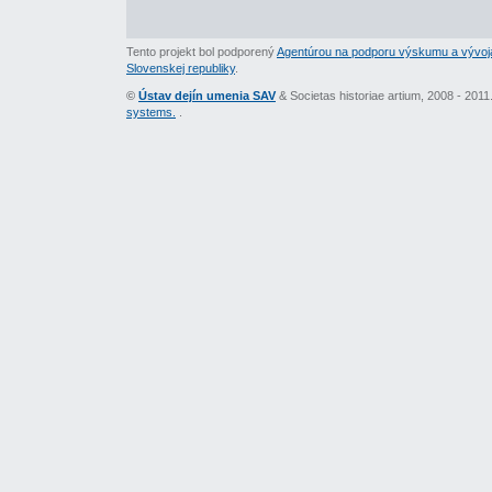
Tento projekt bol podporený
Agentúrou na podporu výskumu a vývoj
Slovenskej republiky
.
©
Ústav dejín umenia SAV
& Societas historiae artium, 2008 - 201
systems.
.