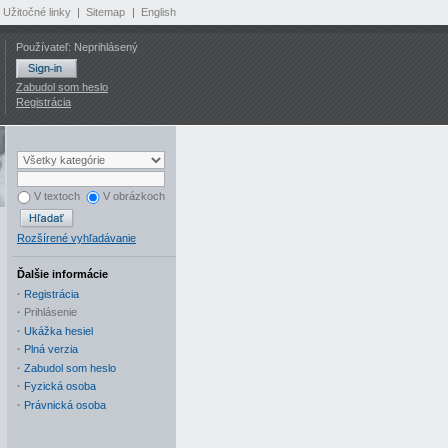
Užitočné linky
|
Sitemap
|
English
Používateľ: Neprihlásený
Zabudol som heslo
Registrácia
V textoch
V obrázkoch
Rozšírené vyhľadávanie
Ďalšie informácie
·
Registrácia
·
Prihlásenie
·
Ukážka hesiel
·
Plná verzia
·
Zabudol som heslo
·
Fyzická osoba
·
Právnická osoba