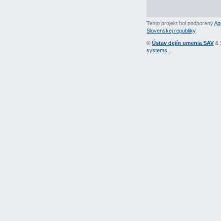
Tento projekt bol podporený
Ag
Slovenskej republiky
.
©
Ústav dejín umenia SAV
& 
systems.
.