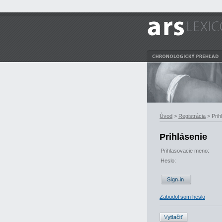
Úvod
>
Registrácia
> Prih
Prihlásenie
Prihlasovacie meno:
Heslo:
Zabudol som heslo