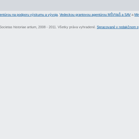
entúrou na podporu výskumu a vývoja
,
Vedeckou grantovou agentúrou MŠVVaŠ a SAV
a
Min
Societas historiae artium, 2008 - 2011. Všetky práva vyhradené.
Spracované v redakčnom sy