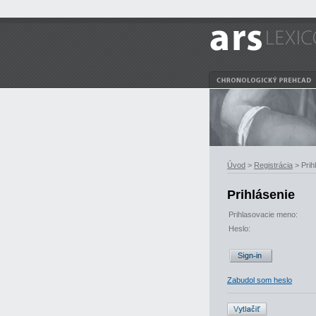
Úvod
>
Registrácia
> Prih
Prihlásenie
Prihlasovacie meno:
Heslo:
Zabudol som heslo