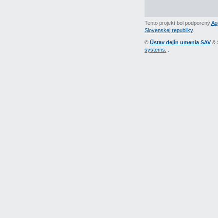
Tento projekt bol podporený
Ag
Slovenskej republiky
.
©
Ústav dejín umenia SAV
& 
systems.
.