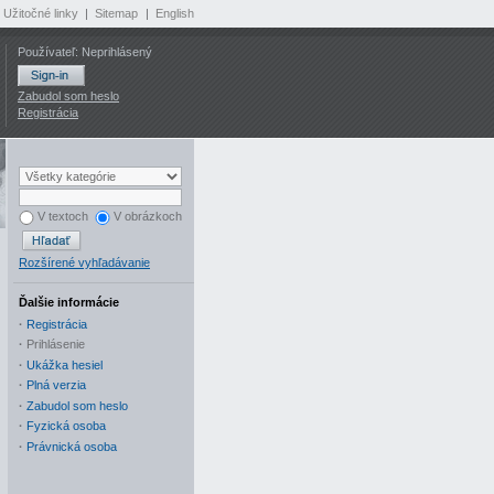
Užitočné linky
|
Sitemap
|
English
Používateľ: Neprihlásený
Zabudol som heslo
Registrácia
V textoch
V obrázkoch
Rozšírené vyhľadávanie
Ďalšie informácie
·
Registrácia
·
Prihlásenie
·
Ukážka hesiel
·
Plná verzia
·
Zabudol som heslo
·
Fyzická osoba
·
Právnická osoba