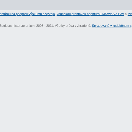
entúrou na podporu výskumu a vývoja
,
Vedeckou grantovou agentúrou MŠVVaŠ a SAV
a
Min
Societas historiae artium, 2008 - 2011. Všetky práva vyhradené.
Spracované v redakčnom sy