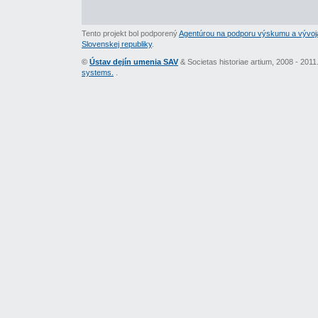
Tento projekt bol podporený
Agentúrou na podporu výskumu a vývoj
Slovenskej republiky
.
©
Ústav dejín umenia SAV
& Societas historiae artium, 2008 - 201
systems.
.