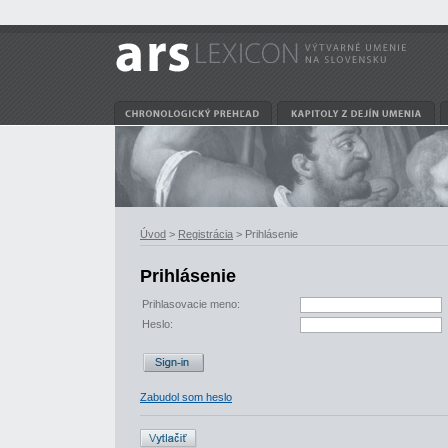
Úvod
>
Registrácia
> Prihlásenie
Prihlásenie
Prihlasovacie meno:
Heslo:
Zabudol som heslo