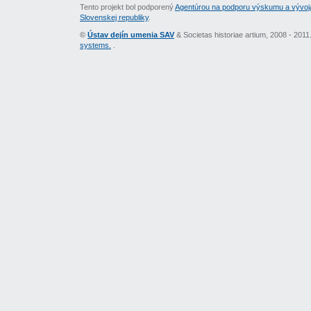
Tento projekt bol podporený
Agentúrou na podporu výskumu a vývoj
Slovenskej republiky
.
©
Ústav dejín umenia SAV
& Societas historiae artium, 2008 - 201
systems.
.