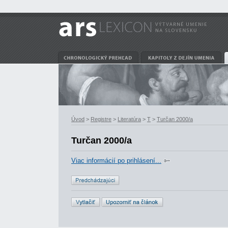
Úvod
>
Registre
>
Literatúra
>
T
>
Turčan 2000/a
Turčan 2000/a
Viac informácií po prihlásení...