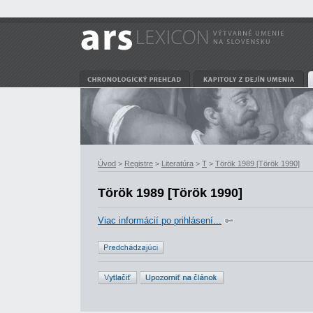
Úvod
>
Registre
>
Literatúra
>
T
>
Török 1989 [Török 1990]
Török 1989 [Török 1990]
Viac informácií po prihlásení...