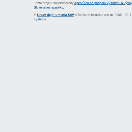
Tento projekt bol podporený
Agentúrou na podporu výskumu a vývoj
Slovenskej republiky
.
©
Ústav dejín umenia SAV
& Societas historiae artium, 2008 - 201
systems.
.