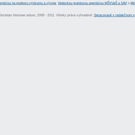
entúrou na podporu výskumu a vývoja
,
Vedeckou grantovou agentúrou MŠVVaŠ a SAV
a
Min
Societas historiae artium, 2008 - 2011. Všetky práva vyhradené.
Spracované v redakčnom sy