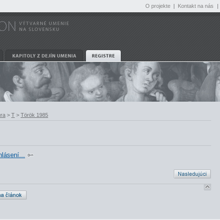
O projekte
|
Kontakt na nás
|
úra
>
T
>
Török 1985
hlásení...