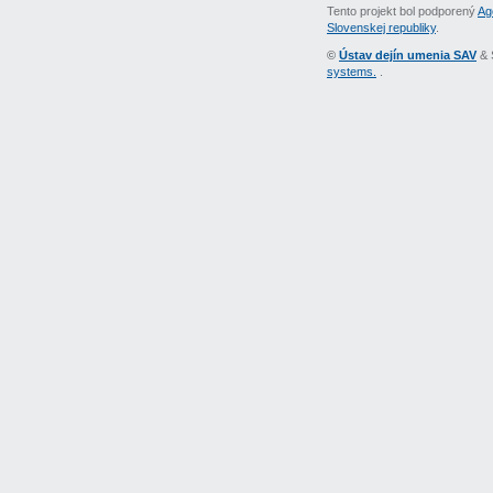
Tento projekt bol podporený
Ag
Slovenskej republiky
.
©
Ústav dejín umenia SAV
& 
systems.
.