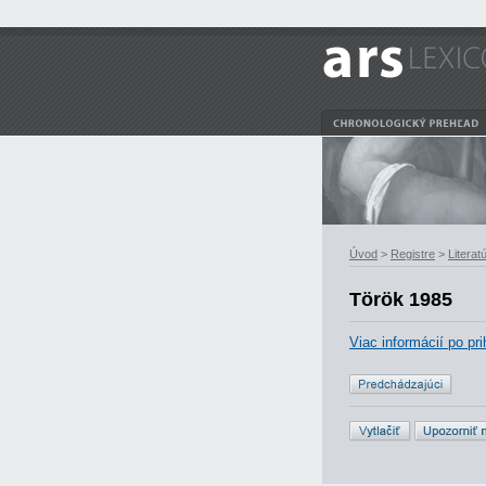
Úvod
>
Registre
>
Literat
Török 1985
Viac informácií po pri