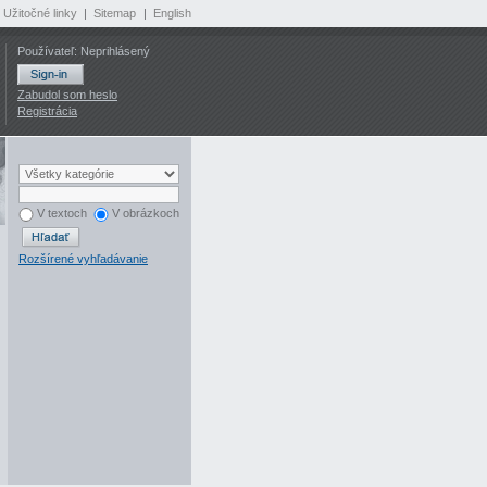
Užitočné linky
|
Sitemap
|
English
Používateľ: Neprihlásený
Zabudol som heslo
Registrácia
V textoch
V obrázkoch
Rozšírené vyhľadávanie