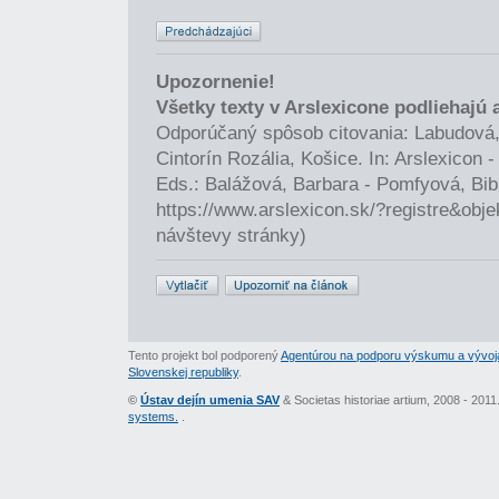
Upozornenie!
Všetky texty v Arslexicone podliehajú
Odporúčaný spôsob citovania: Labudová,
Cintorín Rozália, Košice. In: Arslexicon
Eds.: Balážová, Barbara - Pomfyová, Bib
https://www.arslexicon.sk/?registre&obj
návštevy stránky)
Tento projekt bol podporený
Agentúrou na podporu výskumu a vývoj
Slovenskej republiky
.
©
Ústav dejín umenia SAV
& Societas historiae artium, 2008 - 201
systems.
.