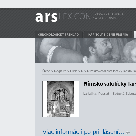
Úvod
>
Registre
>
Diela
>
R
>
Rímskokatolícky farský Kostol s
Rímskokatolícky far
Lokalita:
Poprad – Spišská Sobota 
Viac informácií po prihlásení...