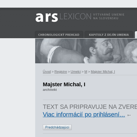
Úvod
>
Registre
>
Umelci
>
M
>
Majster Michal, I
Majster Michal, I
architekt
TEXT SA PRIPRAVUJE NA ZVER
Viac informácií po prihlásení...