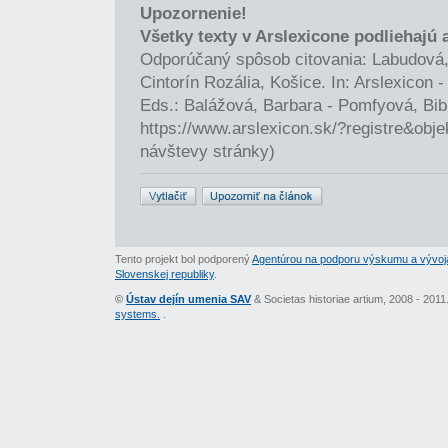
Upozornenie!
Všetky texty v Arslexicone podliehajú
Odporúčaný spôsob citovania: Labudová,
Cintorín Rozália, Košice. In: Arslexicon
Eds.: Balážová, Barbara - Pomfyová, Bib
https://www.arslexicon.sk/?registre&obj
návštevy stránky)
Tento projekt bol podporený
Agentúrou na podporu výskumu a vývoj
Slovenskej republiky
.
©
Ústav dejín umenia SAV
& Societas historiae artium, 2008 - 201
systems.
.