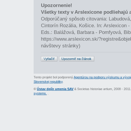
Upozornenie!
Všetky texty v Arslexicone podliehajú
Odporúčaný spôsob citovania: Labudová,
Cintorín Rozália, Košice. In: Arslexicon
Eds.: Balážová, Barbara - Pomfyová, Bib
https://www.arslexicon.sk/?registre&obj
návštevy stránky)
Tento projekt bol podporený
Agentúrou na podporu výskumu a vývoj
Slovenskej republiky
.
©
Ústav dejín umenia SAV
& Societas historiae artium, 2008 - 201
systems.
.