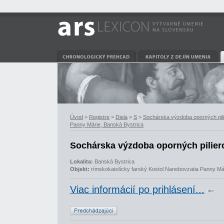
Úvod
>
Registre
>
Diela
>
S
>
Sochárska výzdoba oporných pili
Panny Márie, Banská Bystrica
Sochárska výzdoba oporných pilier
Lokalita:
Banská Bystrica
Objekt:
rímskokatolícky farský Kostol Nanebovzatia Panny Má
Viac informácií po prihlásení...