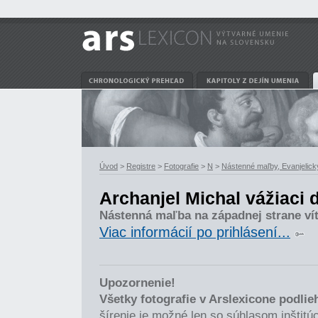
Úvod
>
Registre
>
Fotografie
>
N
>
Nástenné maľby, Evanjelický
Archanjel Michal vážiaci 
Nástenná maľba na západnej strane víť
Viac informácií po prihlásení...
Upozornenie!
Všetky fotografie v Arslexicone podli
šírenie je možné len so súhlasom inštitúci