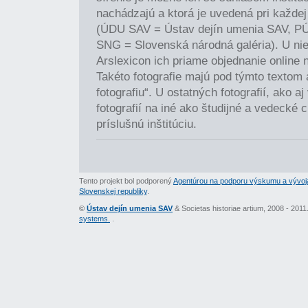
nachádzajú a ktorá je uvedená pri každej 
(ÚDU SAV = Ústav dejín umenia SAV, P
SNG = Slovenská národná galéria). U nie
Arslexicon ich priame objednanie online 
Takéto fotografie majú pod týmto textom
fotografiu“. U ostatných fotografií, ako a
fotografií na iné ako študijné a vedecké c
príslušnú inštitúciu.
Tento projekt bol podporený
Agentúrou na podporu výskumu a vývoj
Slovenskej republiky
.
©
Ústav dejín umenia SAV
& Societas historiae artium, 2008 - 201
systems.
.