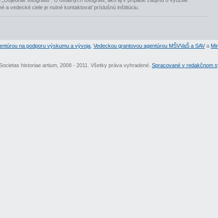
„Objednať fotografiu“. U ostatných fotografií, ako aj v prípade záujmu o využitie
jné a vedecké ciele je nutné kontaktovať príslušnú inštitúciu.
entúrou na podporu výskumu a vývoja
,
Vedeckou grantovou agentúrou MŠVVaŠ a SAV
a
Min
Societas historiae artium, 2008 - 2011. Všetky práva vyhradené.
Spracované v redakčnom sy