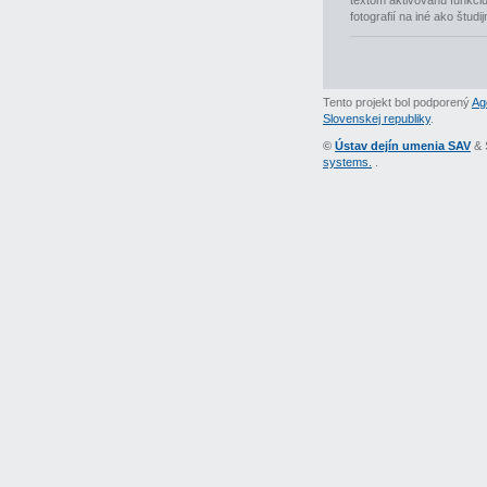
textom aktivovanú funkciu 
fotografií na iné ako študi
Tento projekt bol podporený
Ag
Slovenskej republiky
.
©
Ústav dejín umenia SAV
& 
systems.
.