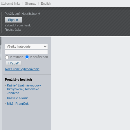
Užitočné linky
|
Sitemap
|
English
Používateľ: Neprihlásený
Zabudol som heslo
Registrácia
V textoch
V obrázkoch
Rozšírené vyhľadávanie
Použité v heslách
·
Kaštieľ Szatmáryovcov-
Királyovcov, Rimavské
Janovce
·
Kaštiele a kúrie
·
Mikš, František