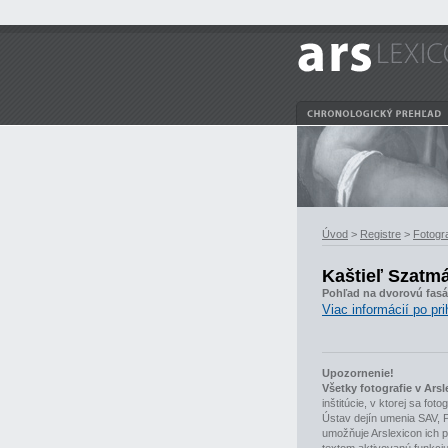
Úvod
>
Registre
>
Fotogra
Kaštieľ Szatm
Pohľad na dvorovú fas
Viac informácií po pri
Upozornenie!
Všetky fotografie v Ar
inštitúcie, v ktorej sa fo
Ústav dejín umenia SAV, 
umožňuje Arslexicon ich p