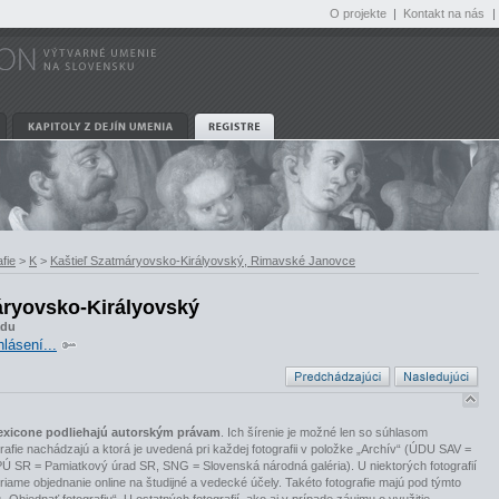
O projekte
|
Kontakt na nás
|
fie
>
K
>
Kaštieľ Szatmáryovsko-Királyovský, Rimavské Janovce
áryovsko-Királyovský
ádu
hlásení...
slexicone podliehajú autorským právam
. Ich šírenie je možné len so súhlasom
tografie nachádzajú a ktorá je uvedená pri každej fotografii v položke „Archív“ (ÚDU SAV =
PÚ SR = Pamiatkový úrad SR, SNG = Slovenská národná galéria). U niektorých fotografií
riame objednanie online na študijné a vedecké účely. Takéto fotografie majú pod týmto