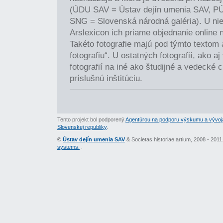
(ÚDU SAV = Ústav dejín umenia SAV, P
SNG = Slovenská národná galéria). U nie
Arslexicon ich priame objednanie online 
Takéto fotografie majú pod týmto textom
fotografiu“. U ostatných fotografií, ako a
fotografií na iné ako študijné a vedecké c
príslušnú inštitúciu.
Tento projekt bol podporený
Agentúrou na podporu výskumu a vývoj
Slovenskej republiky
.
©
Ústav dejín umenia SAV
& Societas historiae artium, 2008 - 201
systems.
.