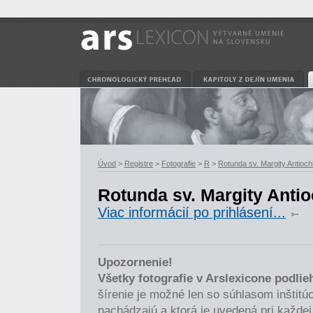
Úvod
>
Registre
>
Fotografie
>
R
>
Rotunda sv. Margity Antiochi
Rotunda sv. Margity Antio
Viac informácií po prihlásení...
Upozornenie!
Všetky fotografie v Arslexicone podli
šírenie je možné len so súhlasom inštitúci
nachádzajú a ktorá je uvedená pri každej 