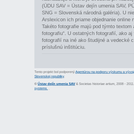
(ÚDU SAV = Ústav dejín umenia SAV, P
SNG = Slovenská národná galéria). U nie
Arslexicon ich priame objednanie online 
Takéto fotografie majú pod týmto textom
fotografiu“. U ostatných fotografií, ako a
fotografií na iné ako študijné a vedecké c
príslušnú inštitúciu.
Tento projekt bol podporený
Agentúrou na podporu výskumu a vývoj
Slovenskej republiky
.
©
Ústav dejín umenia SAV
& Societas historiae artium, 2008 - 201
systems.
.