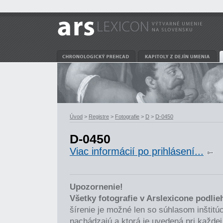
Úvod
>
Registre
>
Fotografie
>
D
>
D-0450
D-0450
Viac informácií po prihlásení...
Upozornenie!
Všetky fotografie v Arslexicone podli
šírenie je možné len so súhlasom inštitúci
nachádzajú a ktorá je uvedená pri každej 