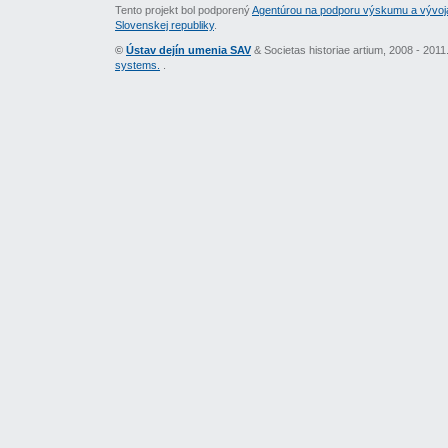
Tento projekt bol podporený
Agentúrou na podporu výskumu a vývoj
Slovenskej republiky
.
©
Ústav dejín umenia SAV
& Societas historiae artium, 2008 - 201
systems.
.