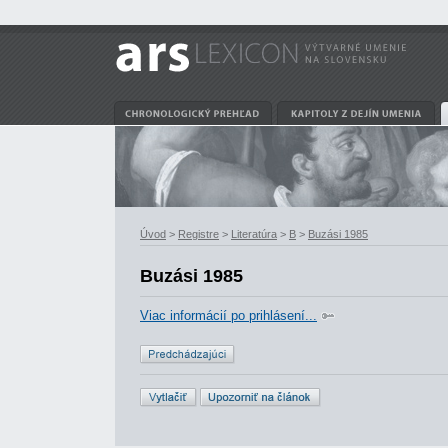
Úvod
>
Registre
>
Literatúra
>
B
>
Buzási 1985
Buzási 1985
Viac informácií po prihlásení...