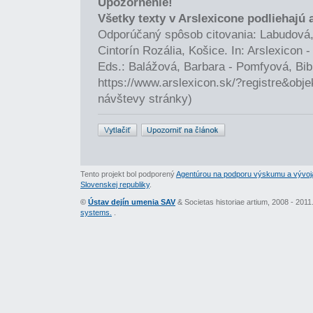
Upozornenie!
Všetky texty v Arslexicone podliehajú
Odporúčaný spôsob citovania: Labudová,
Cintorín Rozália, Košice. In: Arslexicon
Eds.: Balážová, Barbara - Pomfyová, Bib
https://www.arslexicon.sk/?registre&obj
návštevy stránky)
Tento projekt bol podporený
Agentúrou na podporu výskumu a vývoj
Slovenskej republiky
.
©
Ústav dejín umenia SAV
& Societas historiae artium, 2008 - 201
systems.
.