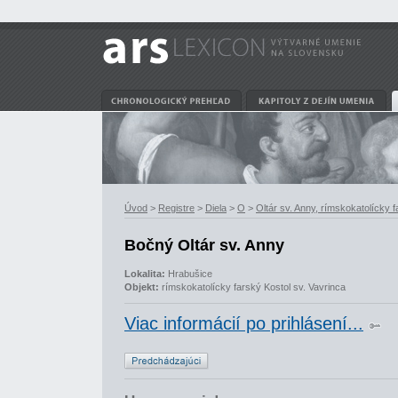
Úvod
>
Registre
>
Diela
>
O
>
Oltár sv. Anny, rímskokatolícky 
Bočný Oltár sv. Anny
Lokalita:
Hrabušice
Objekt:
rímskokatolícky farský Kostol sv. Vavrinca
Viac informácií po prihlásení...