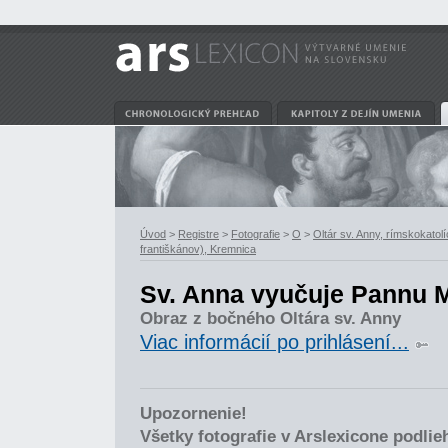
Úvod
>
Registre
>
Fotografie
>
O
>
Oltár sv. Anny, rímskokatolí
františkánov), Kremnica
Sv. Anna vyučuje Pannu 
Obraz z bočného Oltára sv. Anny
Viac informácií po prihlásení...
Upozornenie!
Všetky fotografie v Arslexicone podli