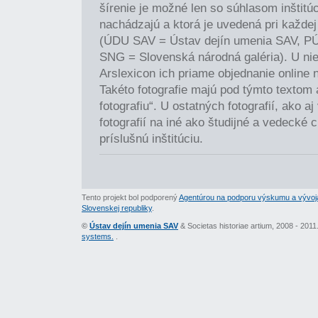
šírenie je možné len so súhlasom inštitúci
nachádzajú a ktorá je uvedená pri každej 
(ÚDU SAV = Ústav dejín umenia SAV, P
SNG = Slovenská národná galéria). U nie
Arslexicon ich priame objednanie online 
Takéto fotografie majú pod týmto textom
fotografiu“. U ostatných fotografií, ako a
fotografií na iné ako študijné a vedecké c
príslušnú inštitúciu.
Tento projekt bol podporený
Agentúrou na podporu výskumu a vývoj
Slovenskej republiky
.
©
Ústav dejín umenia SAV
& Societas historiae artium, 2008 - 201
systems.
.