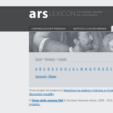
Úvod
>
Registre
>
Umelci
A
B
C
D
E
F
G
H
J
K
L
M
N
O
P
R
S
Š
T
Zareczky, Štefan
Tento projekt bol podporený
Agentúrou na podporu výskumu a vývoj
Slovenskej republiky
.
©
Ústav dejín umenia SAV
& Societas historiae artium, 2008 - 201
systems.
.