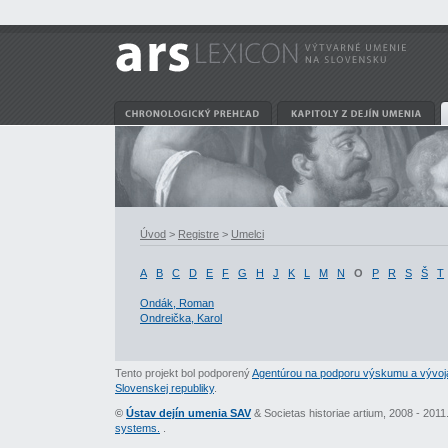
Úvod
>
Registre
>
Umelci
A
B
C
D
E
F
G
H
J
K
L
M
N
O
P
R
S
Š
T
Ondák, Roman
Ondreička, Karol
Tento projekt bol podporený
Agentúrou na podporu výskumu a vývoj
Slovenskej republiky
.
©
Ústav dejín umenia SAV
& Societas historiae artium, 2008 - 201
systems.
.