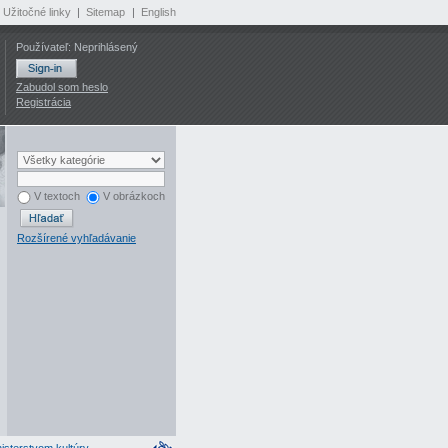
Užitočné linky
|
Sitemap
|
English
Používateľ: Neprihlásený
Zabudol som heslo
Registrácia
V textoch
V obrázkoch
Rozšírené vyhľadávanie