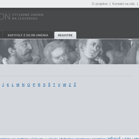
O projekte
|
Kontakt na nás
|
J
K
L
M
N
O
P
R
S
Š
T
V
W
Z
Ž