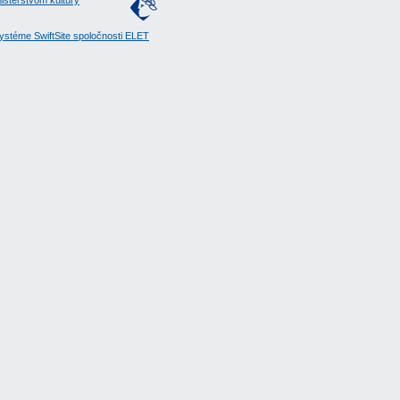
isterstvom kultúry
stéme SwiftSite spoločnosti ELET