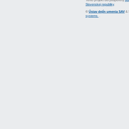
Tento projekt bol podporený
Ag
Slovenskej republiky
.
©
Ústav dejín umenia SAV
& 
systems.
.