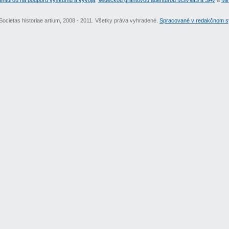
entúrou na podporu výskumu a vývoja
,
Vedeckou grantovou agentúrou MŠVVaŠ a SAV
a
Min
Societas historiae artium, 2008 - 2011. Všetky práva vyhradené.
Spracované v redakčnom sy