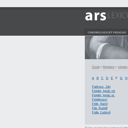
Úvod
>
Registre
>
Umelci
A
B
C
D
E
F
G
H
Fadrusz, Ján
Feigler, Ignác ml.
Feigler, Ignác st.
Feiglerovci
Felix, Karol
Fila, Rudolf
Fulla, Ľudovít