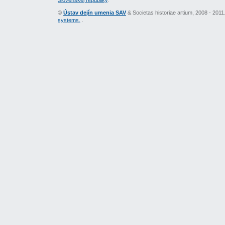
Slovenskej republiky
.
©
Ústav dejín umenia SAV
& Societas historiae artium, 2008 - 201
systems.
.