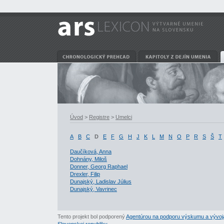
Úvod
>
Registre
>
Umelci
A
B
C
D
E
F
G
H
J
K
L
M
N
O
P
R
S
Š
T
Daučíková, Anna
Dohnány, Miloš
Donner, Georg Raphael
Drexler, Filip
Dunajský, Ladislav Július
Dunajský, Vavrinec
Tento projekt bol podporený
Agentúrou na podporu výskumu a vývoj