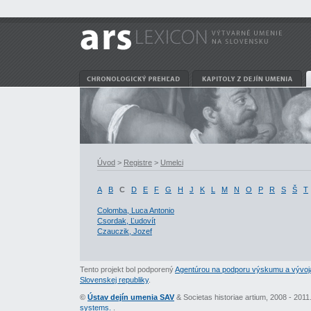
Úvod
>
Registre
>
Umelci
A
B
C
D
E
F
G
H
J
K
L
M
N
O
P
R
S
Š
T
Colomba, Luca Antonio
Csordak, Ľudovít
Czauczik, Jozef
Tento projekt bol podporený
Agentúrou na podporu výskumu a vývoj
Slovenskej republiky
.
©
Ústav dejín umenia SAV
& Societas historiae artium, 2008 - 201
systems.
.