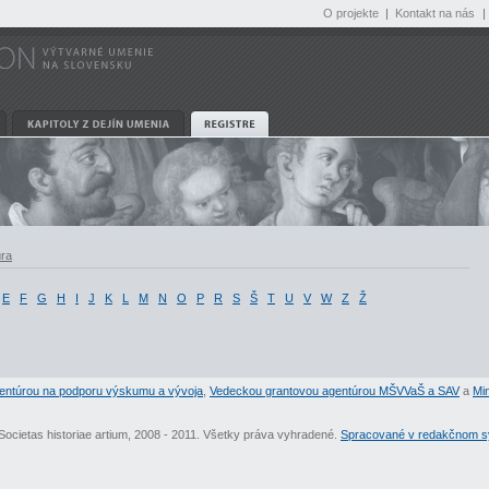
O projekte
|
Kontakt na nás
|
úra
E
F
G
H
I
J
K
L
M
N
O
P
R
S
Š
T
U
V
W
Z
Ž
entúrou na podporu výskumu a vývoja
,
Vedeckou grantovou agentúrou MŠVVaŠ a SAV
a
Min
Societas historiae artium, 2008 - 2011. Všetky práva vyhradené.
Spracované v redakčnom sy