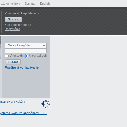
Užitočné linky
|
Sitemap
|
English
Používateľ: Neprihlásený
Zabudol som heslo
Registrácia
V textoch
V obrázkoch
Rozšírené vyhľadávanie
isterstvom kultúry
stéme SwiftSite spoločnosti ELET