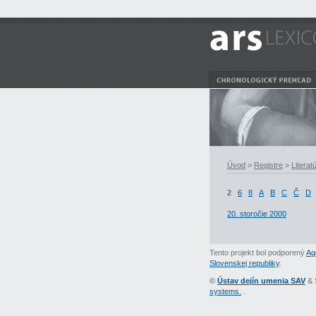
Úvod
>
Registre
>
Literat
2
6
8
A
B
C
Č
D
20. storočie 2000
Tento projekt bol podporený
Ag
Slovenskej republiky
.
©
Ústav dejín umenia SAV
& 
systems.
.