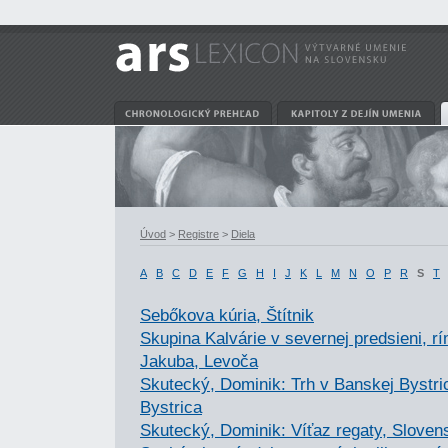
Úvod
>
Registre
>
Diela
A
B
C
D
E
F
G
H
I
J
K
L
M
N
O
P
R
S
T
Sebőkova kúria, Štítnik
Skupina Kalvárie v severnej predsieni, r
Jakuba, Levoča
Skutecký, Dominik: Trh v Banskej Bystric
Bystrica
Skutecký, Dominik: Víťaz regaty, Slovens