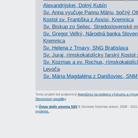
Alexandrijskej, Dolný Kubín
Sv. Anna vyučuje Pannu Máriu, bočný Olt
Kostol sv. Františka z Assisi, Kremnica
Sv. Biskup zo Seliec, Stredoslovenské 
Sv. Gregor Veľký, Národná banka Slove
Kremnica
Sv. Helena z Trnavy, SNG Bratislava
Sv. Juraj, rímskokatolícky farský Kostol
Sv. Kozmas a sv. Rochus, rímskokatolíck
Levoča
Sv. Mária Magdaléna z Danišoviec, SN
Tento projekt bol podporený
Agentúrou na podporu výskumu a vývoj
Slovenskej republiky
.
©
Ústav dejín umenia SAV
& Societas historiae artium, 2008 - 201
systems.
.