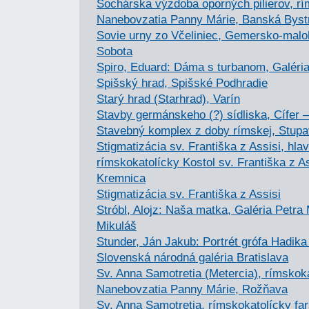
Sochárska výzdoba oporných pilierov, rí
Nanebovzatia Panny Márie, Banská Byst
Sovie urny zo Včeliniec, Gemersko-ma
Sobota
Spiro, Eduard: Dáma s turbanom, Galéria
Spišský hrad, Spišské Podhradie
Starý hrad (Starhrad), Varín
Stavby germánskeho (?) sídliska, Cífer 
Stavebný komplex z doby rímskej, Stup
Stigmatizácia sv. Františka z Assisi, hlav
rímskokatolícky Kostol sv. Františka z As
Kremnica
Stigmatizácia sv. Františka z Assisi
Stróbl, Alojz: Naša matka, Galéria Petra
Mikuláš
Stunder, Ján Jakub: Portrét grófa Hadika
Slovenská národná galéria Bratislava
Sv. Anna Samotretia (Metercia), rímskoka
Nanebovzatia Panny Márie, Rožňava
Sv. Anna Samotretia, rímskokatolícky far