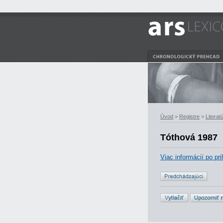
Úvod
>
Registre
>
Literat
Tóthová 1987
Viac informácií po pri