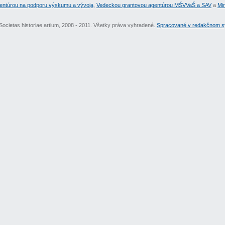
entúrou na podporu výskumu a vývoja
,
Vedeckou grantovou agentúrou MŠVVaŠ a SAV
a
Min
Societas historiae artium, 2008 - 2011. Všetky práva vyhradené.
Spracované v redakčnom sy