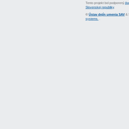
Tento projekt bol podporený
Ag
Slovenskej republiky
.
©
Ústav dejín umenia SAV
& 
systems.
.