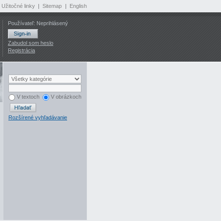
Užitočné linky
|
Sitemap
|
English
Používateľ: Neprihlásený
Zabudol som heslo
Registrácia
V textoch
V obrázkoch
Rozšírené vyhľadávanie