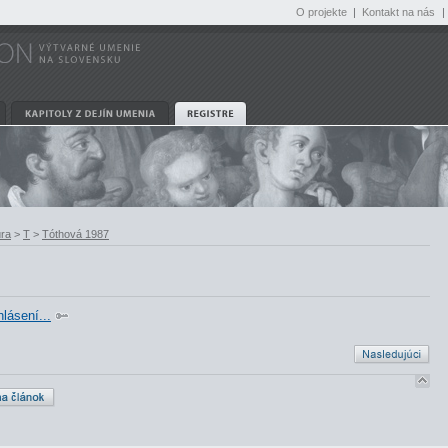
O projekte
|
Kontakt na nás
|
úra
>
T
>
Tóthová 1987
hlásení...