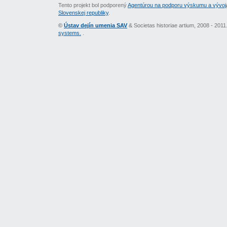
Tento projekt bol podporený
Agentúrou na podporu výskumu a vývoj
Slovenskej republiky
.
©
Ústav dejín umenia SAV
& Societas historiae artium, 2008 - 201
systems.
.