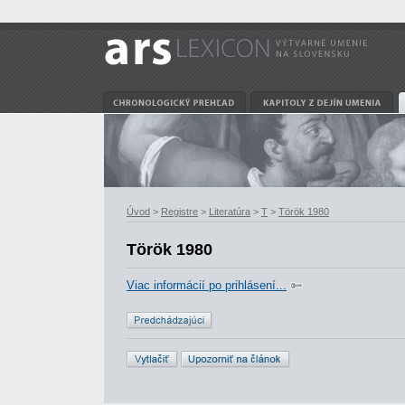
Úvod
>
Registre
>
Literatúra
>
T
>
Török 1980
Török 1980
Viac informácií po prihlásení...