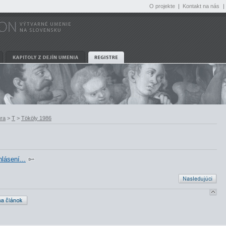
O projekte
|
Kontakt na nás
|
úra
>
T
>
Tököly 1986
hlásení...