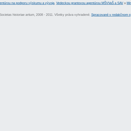
entúrou na podporu výskumu a vývoja
,
Vedeckou grantovou agentúrou MŠVVaŠ a SAV
a
Min
Societas historiae artium, 2008 - 2011. Všetky práva vyhradené.
Spracované v redakčnom sy