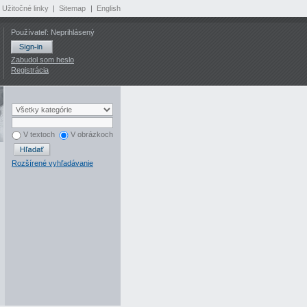
Užitočné linky
|
Sitemap
|
English
Používateľ: Neprihlásený
Zabudol som heslo
Registrácia
V textoch
V obrázkoch
Rozšírené vyhľadávanie