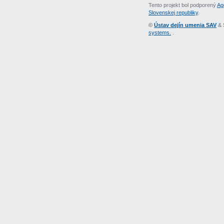
Tento projekt bol podporený
Ag
Slovenskej republiky
.
©
Ústav dejín umenia SAV
& 
systems.
.