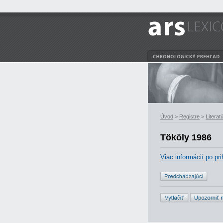
Úvod
>
Registre
>
Literat
Tököly 1986
Viac informácií po pri