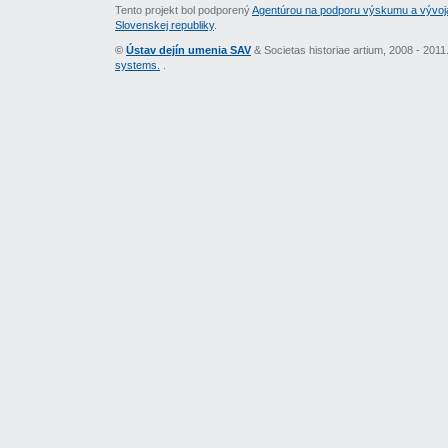
Tento projekt bol podporený
Agentúrou na podporu výskumu a vývoj
Slovenskej republiky
.
©
Ústav dejín umenia SAV
& Societas historiae artium, 2008 - 201
systems.
.