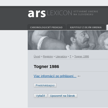
Úvod
>
Registre
>
Literatúra
>
T
>
Togner 1986
Togner 1986
Viac informácií po prihlásení...