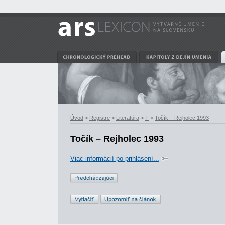
Úvod
>
Registre
>
Literatúra
>
T
>
Točík – Rejholec 1993
Točík – Rejholec 1993
Viac informácií po prihlásení...