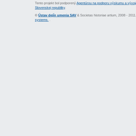
Tento projekt bol podporený
Agentúrou na podporu výskumu a vývoj
Slovenskej republiky
.
©
Ústav dejín umenia SAV
& Societas historiae artium, 2008 - 201
systems.
.