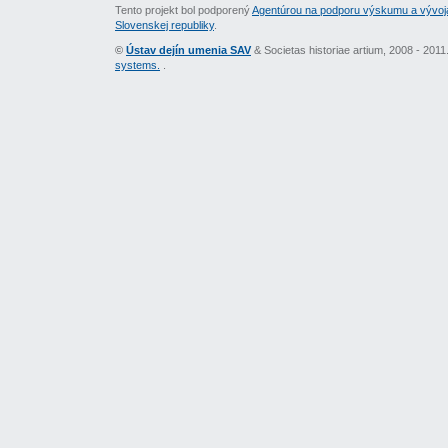
Tento projekt bol podporený
Agentúrou na podporu výskumu a vývoj
Slovenskej republiky
.
©
Ústav dejín umenia SAV
& Societas historiae artium, 2008 - 201
systems.
.