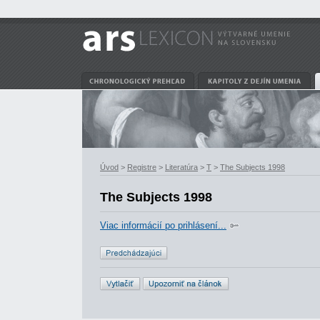
Úvod
>
Registre
>
Literatúra
>
T
>
The Subjects 1998
The Subjects 1998
Viac informácií po prihlásení...