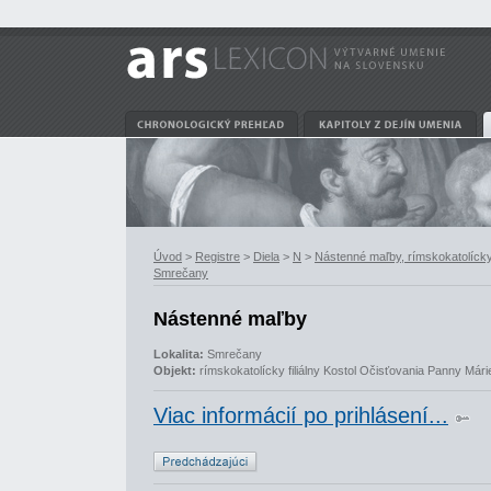
Úvod
>
Registre
>
Diela
>
N
>
Nástenné maľby, rímskokatolícky 
Smrečany
Nástenné maľby
Lokalita:
Smrečany
Objekt:
rímskokatolícky filiálny Kostol Očisťovania Panny Mári
Viac informácií po prihlásení...