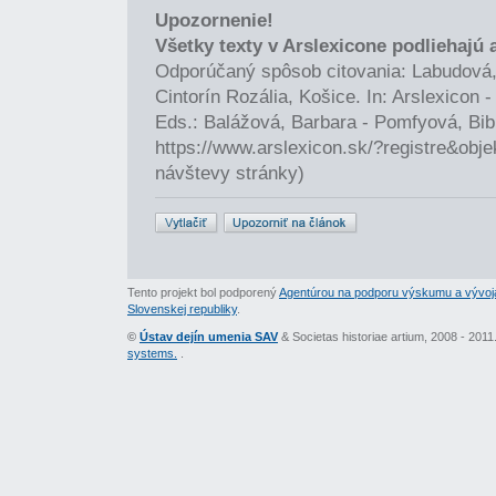
Upozornenie!
Všetky texty v Arslexicone podliehajú
Odporúčaný spôsob citovania: Labudová,
Cintorín Rozália, Košice. In: Arslexicon
Eds.: Balážová, Barbara - Pomfyová, Bib
https://www.arslexicon.sk/?registre&obj
návštevy stránky)
Tento projekt bol podporený
Agentúrou na podporu výskumu a vývoj
Slovenskej republiky
.
©
Ústav dejín umenia SAV
& Societas historiae artium, 2008 - 201
systems.
.