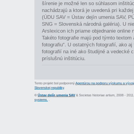
šírenie je možné len so súhlasom inštitúci
nachádzajú a ktorá je uvedená pri každej 
(ÚDU SAV = Ústav dejín umenia SAV, P
SNG = Slovenská národná galéria). U nie
Arslexicon ich priame objednanie online 
Takéto fotografie majú pod týmto textom
fotografiu“. U ostatných fotografií, ako a
fotografií na iné ako študijné a vedecké c
príslušnú inštitúciu.
Tento projekt bol podporený
Agentúrou na podporu výskumu a vývoj
Slovenskej republiky
.
©
Ústav dejín umenia SAV
& Societas historiae artium, 2008 - 201
systems.
.