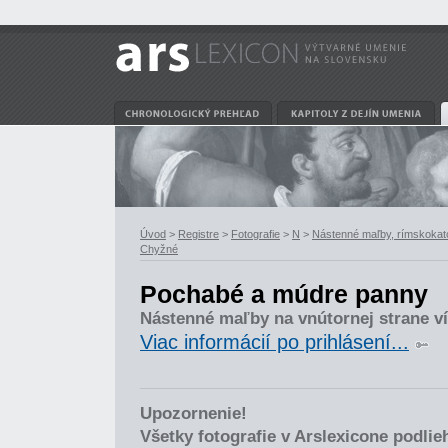
Úvod
>
Registre
>
Fotografie
>
N
>
Nástenné maľby, rímskokatol
Chyžné
Pochabé a múdre panny
Nástenné maľby na vnútornej strane v
Viac informácií po prihlásení...
Upozornenie!
Všetky fotografie v Arslexicone podli