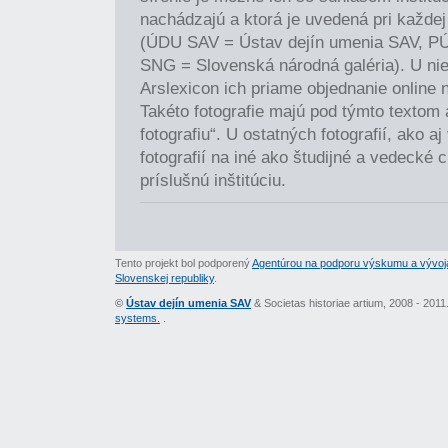
nachádzajú a ktorá je uvedená pri každej 
(ÚDU SAV = Ústav dejín umenia SAV, P
SNG = Slovenská národná galéria). U nie
Arslexicon ich priame objednanie online 
Takéto fotografie majú pod týmto textom
fotografiu“. U ostatných fotografií, ako a
fotografií na iné ako študijné a vedecké c
príslušnú inštitúciu.
Tento projekt bol podporený
Agentúrou na podporu výskumu a vývoj
Slovenskej republiky
.
©
Ústav dejín umenia SAV
& Societas historiae artium, 2008 - 201
systems.
.