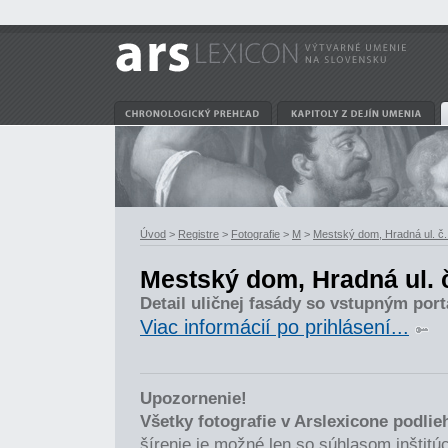
Úvod
>
Registre
>
Fotografie
>
M
>
Mestský dom, Hradná ul. č. 
Mestský dom, Hradná ul. č
Detail uličnej fasády so vstupným por
Viac informácií po prihlásení...
Upozornenie!
Všetky fotografie v Arslexicone podli
šírenie je možné len so súhlasom inštitúci