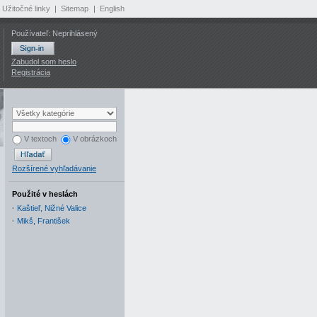
Užitočné linky
|
Sitemap
|
English
Používateľ: Neprihlásený
Zabudol som heslo
Registrácia
V textoch
V obrázkoch
Rozšírené vyhľadávanie
Použité v heslách
·
Kaštieľ, Nižné Valice
·
Mikš, František