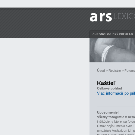
Úvod
>
Registre
>
Fotogra
Kaštieľ
Celkový pohľad
Viac informácií po pri
Upozornenie!
Všetky fotografie v Ar
inštitúcie, v ktorej sa fo
Ústav dejín umenia SAV, 
umožňuje Arslexicon ich p