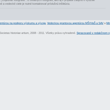
„Objednať fotografiu“. U ostatných fotografií, ako aj v prípade záujmu o využitie
jné a vedecké ciele je nutné kontaktovať príslušnú inštitúciu.
entúrou na podporu výskumu a vývoja
,
Vedeckou grantovou agentúrou MŠVVaŠ a SAV
a
Min
Societas historiae artium, 2008 - 2011. Všetky práva vyhradené.
Spracované v redakčnom sy