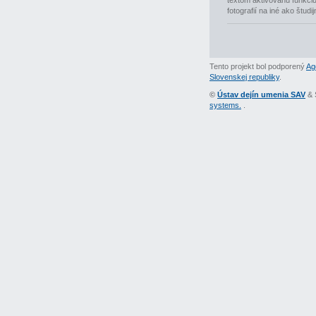
textom aktivovanú funkciu 
fotografií na iné ako študi
Tento projekt bol podporený
Ag
Slovenskej republiky
.
©
Ústav dejín umenia SAV
& 
systems.
.