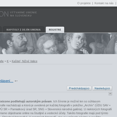
O projekte
|
Kontakt na nás
|
fie
>
K
>
Kaštieľ, Nižné Valice
hlásení...
slexicone podliehajú autorským právam
. Ich šírenie je možné len so súhlasom
tografie nachádzajú a ktorá je uvedená pri každej fotografii v položke „Archív“ (ÚDU SAV =
PÚ SR = Pamiatkový úrad SR, SNG = Slovenská národná galéria). U niektorých fotografií
riame objednanie online na študijné a vedecké účely. Takéto fotografie majú pod týmto