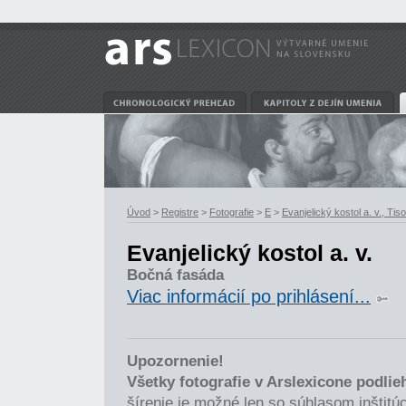
Úvod
>
Registre
>
Fotografie
>
E
>
Evanjelický kostol a. v., Tis
Evanjelický kostol a. v.
Bočná fasáda
Viac informácií po prihlásení...
Upozornenie!
Všetky fotografie v Arslexicone podli
šírenie je možné len so súhlasom inštitúci