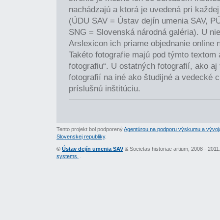
nachádzajú a ktorá je uvedená pri každej 
(ÚDU SAV = Ústav dejín umenia SAV, P
SNG = Slovenská národná galéria). U nie
Arslexicon ich priame objednanie online 
Takéto fotografie majú pod týmto textom
fotografiu“. U ostatných fotografií, ako a
fotografií na iné ako študijné a vedecké c
príslušnú inštitúciu.
Tento projekt bol podporený
Agentúrou na podporu výskumu a vývoj
Slovenskej republiky
.
©
Ústav dejín umenia SAV
& Societas historiae artium, 2008 - 201
systems.
.