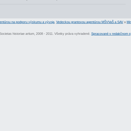
entúrou na podporu výskumu a vývoja
,
Vedeckou grantovou agentúrou MŠVVaŠ a SAV
a
Min
Societas historiae artium, 2008 - 2011. Všetky práva vyhradené.
Spracované v redakčnom sy