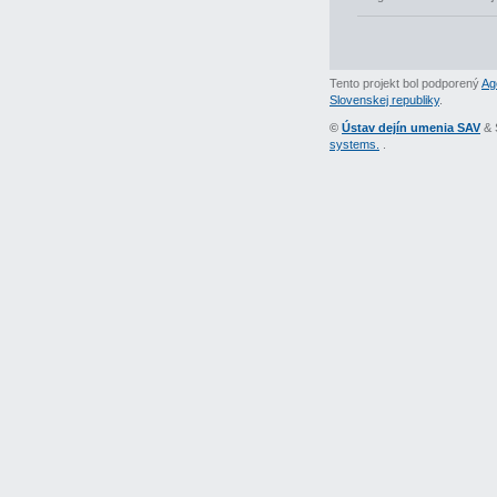
Tento projekt bol podporený
Ag
Slovenskej republiky
.
©
Ústav dejín umenia SAV
& 
systems.
.