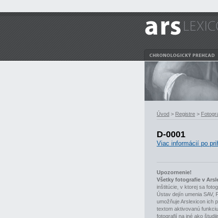
Úvod
>
Registre
>
Fotogra
D-0001
Viac informácií po pri
Upozornenie!
Všetky fotografie v Ar
inštitúcie, v ktorej sa fo
Ústav dejín umenia SAV, 
umožňuje Arslexicon ich p
textom aktivovanú funkciu 
fotografií na iné ako študi