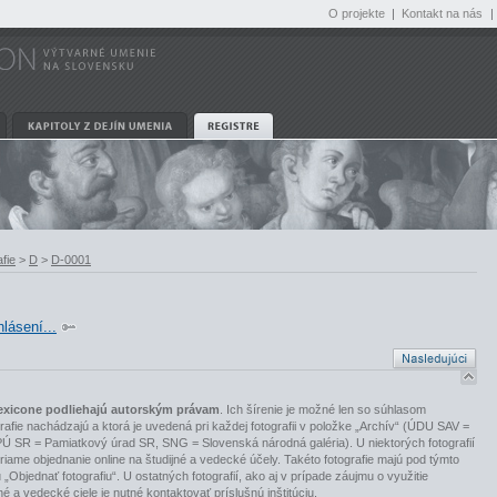
O projekte
|
Kontakt na nás
|
fie
>
D
>
D-0001
hlásení...
slexicone podliehajú autorským právam
. Ich šírenie je možné len so súhlasom
tografie nachádzajú a ktorá je uvedená pri každej fotografii v položke „Archív“ (ÚDU SAV =
PÚ SR = Pamiatkový úrad SR, SNG = Slovenská národná galéria). U niektorých fotografií
riame objednanie online na študijné a vedecké účely. Takéto fotografie majú pod týmto
„Objednať fotografiu“. U ostatných fotografií, ako aj v prípade záujmu o využitie
jné a vedecké ciele je nutné kontaktovať príslušnú inštitúciu.