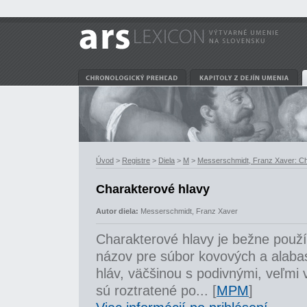
Úvod
>
Registre
>
Diela
>
M
>
Messerschmidt, Franz Xaver: Ch
Charakterové hlavy
Autor diela:
Messerschmidt, Franz Xaver
Charakterové hlavy je bežne použí
názov pre súbor kovových a alabas
hláv, väčšinou s podivnými, veľmi
sú roztratené po... [
MPM
]