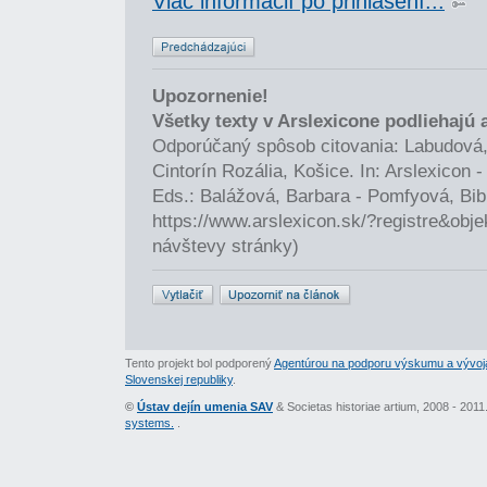
Viac informácií po prihlásení...
Upozornenie!
Všetky texty v Arslexicone podliehajú
Odporúčaný spôsob citovania: Labudová,
Cintorín Rozália, Košice. In: Arslexicon
Eds.: Balážová, Barbara - Pomfyová, Bib
https://www.arslexicon.sk/?registre&obj
návštevy stránky)
Tento projekt bol podporený
Agentúrou na podporu výskumu a vývoj
Slovenskej republiky
.
©
Ústav dejín umenia SAV
& Societas historiae artium, 2008 - 201
systems.
.