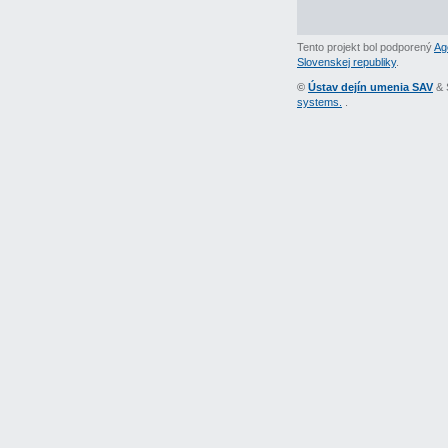
Tento projekt bol podporený
Ag
Slovenskej republiky
.
©
Ústav dejín umenia SAV
& 
systems.
.