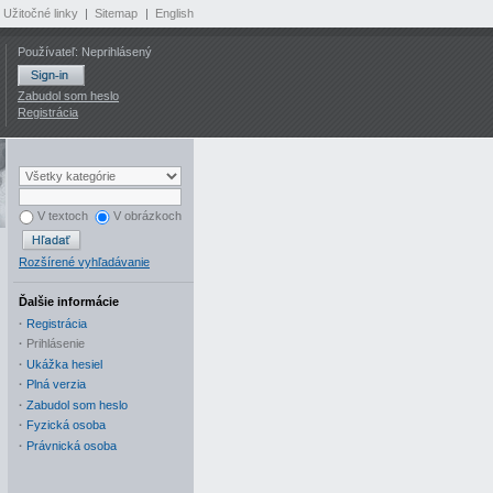
Užitočné linky
|
Sitemap
|
English
Používateľ: Neprihlásený
Zabudol som heslo
Registrácia
V textoch
V obrázkoch
Rozšírené vyhľadávanie
Ďalšie informácie
·
Registrácia
·
Prihlásenie
·
Ukážka hesiel
·
Plná verzia
·
Zabudol som heslo
·
Fyzická osoba
·
Právnická osoba