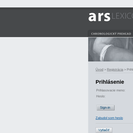
Úvod
>
Registrácia
> Prih
Prihlásenie
Prihlasovacie meno:
Heslo:
Zabudol som heslo