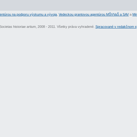
entúrou na podporu výskumu a vývoja
,
Vedeckou grantovou agentúrou MŠVVaŠ a SAV
a
Min
Societas historiae artium, 2008 - 2011. Všetky práva vyhradené.
Spracované v redakčnom sy