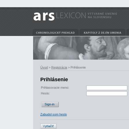
Úvod
>
Registrácia
> Prihlásenie
Prihlásenie
Prihlasovacie meno:
Heslo:
Zabudol som heslo