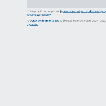
Tento projekt bol podporený
Agentúrou na podporu výskumu a vývoj
Slovenskej republiky
.
©
Ústav dejín umenia SAV
& Societas historiae artium, 2008 - 201
systems.
.